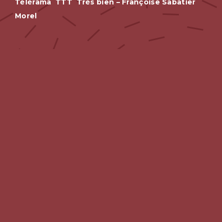
Télérama
TTT
Très bien – Françoise Sabatier
Morel
Dans un joyeux bazar, les deux siamois circassiens se
lancent dans d’acrobatiques expériences pour tester
les limites d’une délirante cohabitation.
Le
Télégramme
Spectacle à partir de 3 ans pour duo circassien,
acrobate et jongleur,
La Fabuleuse histoire de
BasarKus
de Sylvère Lamotte est à la fois une
recherche poussée sur l’association des deux
disciplines, et une histoire qui aide à surmonter la